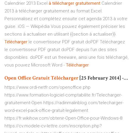
Calendrier 2013 Excel
à
télécharger
gratuitement
Calendrier
2013 à télécharger gratuitement au format Excel.
Personnalisez et complétez ensuite cet agenda 2013 à votre
guise.
iOS — Wikipédia
Vous pouvez également préciser les
sections à actualiser en utilisant {{section à actualiser}}.
Télécharger
le convertisseur PDF gratuit doPDF
Téléchargez
le convertisseur PDF gratuit doPDF depuis l’un des sites
disponibles. doPDF est un freeware, ainsi une fois téléchargé,
vous pouvez
Microsoft Word -
Télécharger
Open
Office
Gratuit
Télécharger
[25 February 2014] -…
https://www.ordi-netfr.com/openoffice.php
https://www.formation-logiciel-comptabilite.fr/Telecharger-
gratuitement-Open https://radinmalinblog.com/telecharger-
word-excel-pack-office-gratuit-legalement
https://fr.wikihow.com/obtenir-Open-Office-pour-Windows-8
https://cv.modele-cv-lettre.com/inscription.php?